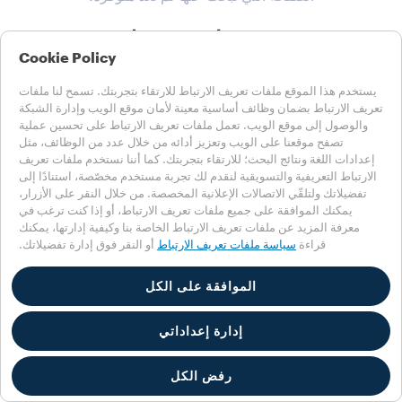
شجع نفسك بقهوة طيبة!
Cookie Policy
يستخدم هذا الموقع ملفات تعريف الارتباط للارتقاء بتجربتك. تسمح لنا ملفات
العودة إلى الصفحة الرئيسية
تعريف الارتباط بضمان وظائف أساسية معينة لأمان موقع الويب وإدارة الشبكة
والوصول إلى موقع الويب. تعمل ملفات تعريف الارتباط على تحسين عملية
تصفح موقعنا على الويب وتعزيز أدائه من خلال عدد من الوظائف، مثل
إعدادات اللغة ونتائج البحث؛ للارتقاء بتجربتك. كما أننا نستخدم ملفات تعريف
الارتباط التعريفية والتسويقية لنقدم لك تجربة مستخدم مخصّصة، استنادًا إلى
تفضيلاتك ولتلقّي الاتصالات الإعلانية المخصصة. من خلال النقر على الأزرار،
يمكنك الموافقة على جميع ملفات تعريف الارتباط، أو إذا كنت ترغب في
معرفة المزيد عن ملفات تعريف الارتباط الخاصة بنا وكيفية إدارتها، يمكنك
قراءة
سياسة ملفات تعريف الارتباط
أو النقر فوق إدارة تفضيلاتك.
الموافقة على الكل
إدارة إعداداتي
رفض الكل