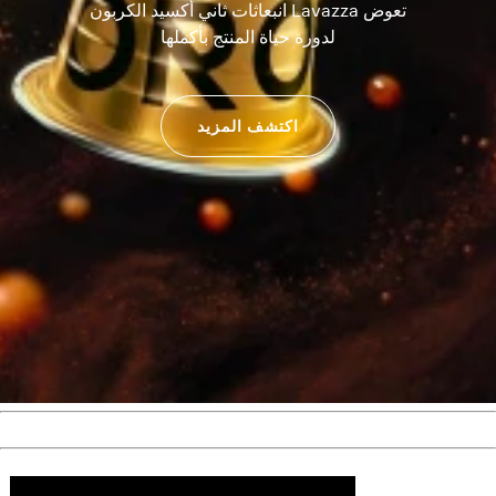
تعوض Lavazza انبعاثات ثاني أكسيد الكربون
لدورة حياة المنتج بأكملها
اكتشف المزيد