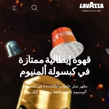
قهوة إيطالية ممتازة
في كبسولة ألمنيوم
يظهر تميّز خلطات Lavazza في كبسولات
ألومنيوم جديدة وأنيقة ومحايدة للكربون*.