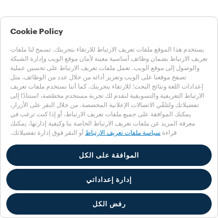
Cookie Policy
يستخدم هذا الموقع ملفات تعريف الارتباط للارتقاء بتجربتك. تسمح لنا ملفات
تعريف الارتباط بضمان وظائف أساسية معينة لأمان موقع الويب وإدارة الشبكة
والوصول إلى موقع الويب. تعمل ملفات تعريف الارتباط على تحسين عملية
تصفح موقعنا على الويب وتعزيز أدائه من خلال عدد من الوظائف، مثل
إعدادات اللغة ونتائج البحث؛ للارتقاء بتجربتك. كما أننا نستخدم ملفات تعريف
الارتباط التعريفية والتسويقية لنقدم لك تجربة مستخدم مخصّصة، استنادًا إلى
تفضيلاتك ولتلقّي الاتصالات الإعلانية المخصصة. من خلال النقر على الأزرار،
يمكنك الموافقة على جميع ملفات تعريف الارتباط، أو إذا كنت ترغب في
معرفة المزيد عن ملفات تعريف الارتباط الخاصة بنا وكيفية إدارتها، يمكنك
قراءة
سياسة ملفات تعريف الارتباط
أو النقر فوق إدارة تفضيلاتك.
الموافقة على الكل
إدارة إعداداتي
رفض الكل