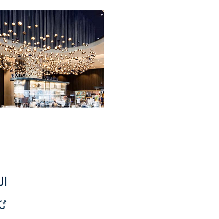
الق
تُ