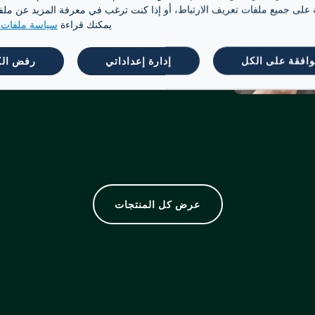
ة على جميع ملفات تعريف الارتباط، أو إذا كنت ترغب في معرفة المزيد عن ملفات 
مزيج
يمكنك قراءة
سياسة ملفات ت
استمتع بمزيج لطيف من حبوب أرابيكا العضوية
100% المنتقاة حبة حبة يدويًا.
وافقة على الكل
إدارة إعداداتي
رفض ال
عرض كل المنتجات