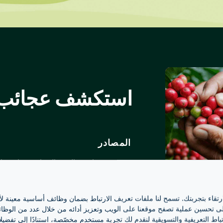
استكشف عجائب ا
المصادر
مجموعة منتقاة من القهوة الممتازة من إفريقيا
وأمريكا الوسطى والجنوبية.
ارتقاء بتجربتك. تسمح لنا ملفات تعريف الارتباط بضمان وظائف أساسية معينة ل
 تحسين عملية تصفح موقعنا على الويب وتعزيز أدائه من خلال عدد من الوظائف، 
باط التعريفية والتسويقية لنقدم لك تجربة مستخدم مخصّصة، استنادًا إلى تفضيلا