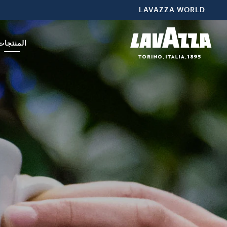
Tierra For Plan استكشف عجائب الطبيعة: مزيج من إفريقيا وأمريكا الوسطى وأمريكا الجنوبية حيث نقوم بتعليم المزارعين إدارة آثار تغير المناخ. هذا المنتج متوفر أيضًا محمصًا ومطحونًا. اكتشف المزيد
LAVAZZA WORLD
المنتجات