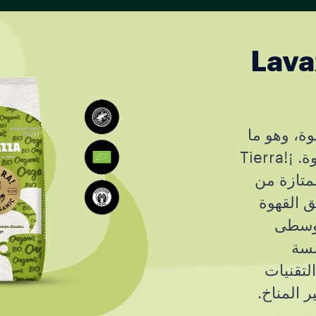
Lava
هوة، وهو ما
يؤثر بشكل متزايد على جودة مزارع القهوة. ¡Tierra!
مجموعة ممتازة من
ق القهوة
الوسطى
سسة
 التقنيات
 المناخ.