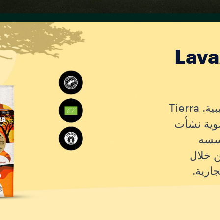
Lava
للشباب دور رئيسي ويتطلبون برامج تدريبية. Tierra
ي قهوة عضوية نشأت
سسة
من خلال
جارية.