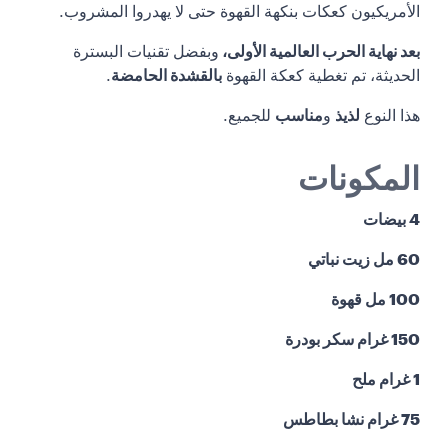
الأمريكيون كعكات بنكهة القهوة حتى لا يهدروا المشروب.
بعد نهاية الحرب العالمية الأولى،
وبفضل تقنيات البسترة
الحديثة، تم تغطية كعكة القهوة
بالقشدة الحامضة
.
هذا النوع
لذيذ
و
مناسب
للجميع.
المكونات
4 بيضات
60 مل زيت نباتي
100 مل قهوة
150 غرام سكر بودرة
1 غرام ملح
75 غرام نشا بطاطس