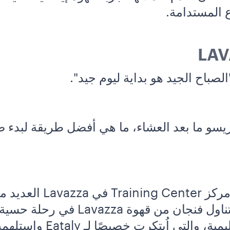
 المستدامة.
LAV
 "الصباح الجيد هو بداية ليوم جيد".
ريسو ما بعد العشاء، ما هي أفضل طريقة لبدء ص
واضعًا ذلك في الاعتبار، ا
أولئك الذين يزورون Eataly لتناول فنج
الوصفات الخاصة بالقهوة ا