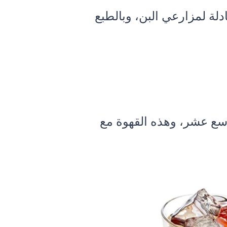
لة لمزارعي البن، وبالطبع
اسع عشر، وهذه القهوة مع