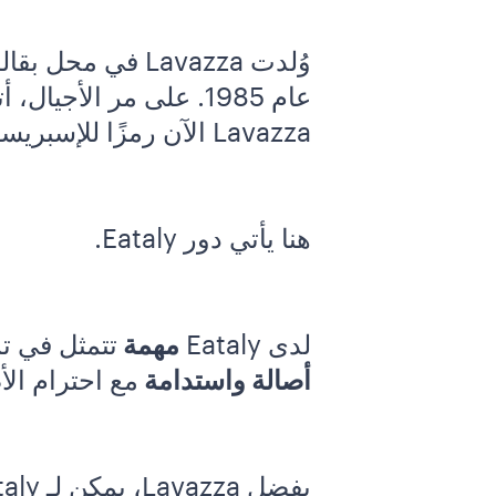
وُلدت Lavazza ف
عام 1985. على مر الأجيال، أتقن
Lavazza الآن رمزًا للإسبريسو الإيطالي في جميع أنحاء العالم.
هنا يأتي دور Eataly.
لدى Eataly
مهمة
تتمثل في ت
أصالة واستدامة
مع احترام ال
بفضل Lavazza، يمكن لـ Eataly أن تقدم لعملائها تجربة قهوة إيطالية أصيلة من خلال الحصول على