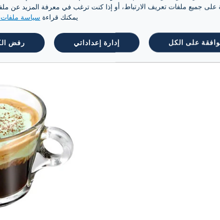
ة على جميع ملفات تعريف الارتباط، أو إذا كنت ترغب في معرفة المزيد عن ملفات 
Bavare" الأصلي هو أحد أصناف تورينو فائقة الجودة التي ي
يمكنك قراءة
سياسة ملفات ت
 والشوكولاتة والحليب الدسم المحلى بشراب ا
وافقة على الكل
إدارة إعداداتي
رفض ال