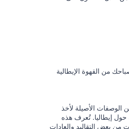
باحك من القهوة الإيطالية
بتكر مركز Training Center في Lavazza العديد من الوصفات الأصيلة لأخذ
ان من قهوة Lavazza في رحلة حسية حول إيطاليا. تُعرف هذه
لإقليمية، والتي اُبتكرت خصيصًا لـ Eataly واستلهمت من بعض التقاليد والعادات