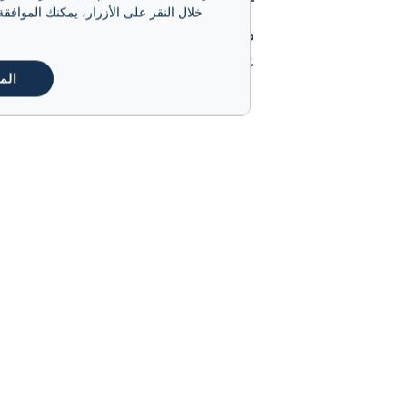
خلال النقر على الأزرار، يمكنك الموافق
مشروب "isa
عشر، ويُعد مزيجًا من القهوة
الم