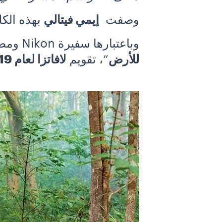
وصفت
إيمي فيتالي
بهذه الكل
وباعتبارها سفيرة Nikon ومصورة ناشيونال جيوغرافيك، كانت إيمي العقل المدبر الإبداعي وراء “
للأرض
“، تقويم
لافاتزا لعام 2019