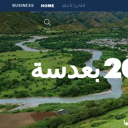
لافاتزا لأجلك
HOME
BUSINESS
بحث
تقويم لافاتزا لعام 2019 بعدسة
ا