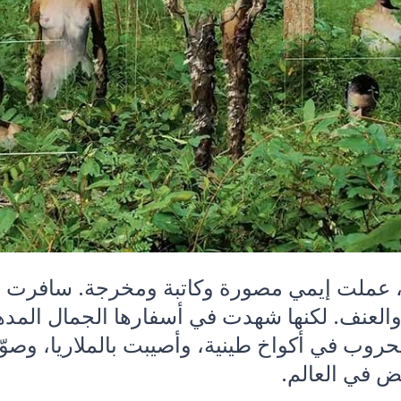
نة، عملت إيمي مصورة وكاتبة ومخرجة. سافرت 
العنف. لكنها شهدت في أسفارها الجمال المده
روب في أكواخ طينية، وأصيبت بالملاريا، وصو
ض في العالم.