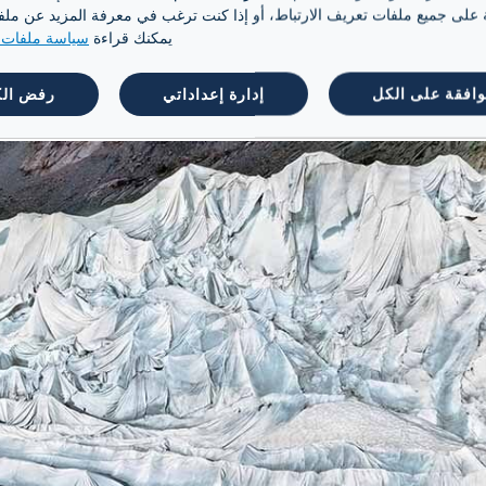
هي شراكة مع لافاتزا مبنية على ستة مشاريع م
ة على جميع ملفات تعريف الارتباط، أو إذا كنت ترغب في معرفة المزيد عن ملفات 
وع البيولوجي، وتحويل المناطق الصناعية إلى من
يمكنك قراءة
سياسة ملفات ت
 خير في الأرض.
وافقة على الكل
إدارة إعداداتي
رفض ال