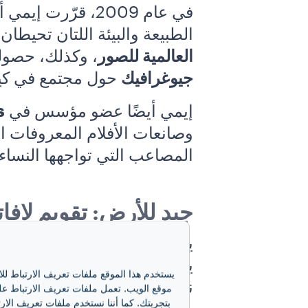
في عام 2009، قرّ
الطبيعة والبيئة اللتان تحيط
العالمية للصور
، وكذلك، حصولها للمرة ا
جيوغرافيك
حول مجتمع في كين
إيمي أيضًا عضو مؤسس في
s
وصانعات الأفلام المعروفات 
المصاعب التي تواجهها النساء 
جيد للأرض: تقويم لافاتزا 9
يجعل العدسة المكبرة أقرب إ
يستخدم هذا الموقع ملفات تعريف الارتباط لل
نزيهة، تم إنجازها بفضل
ستة 
موقع الويب. تعمل ملفات تعريف الارتباط على
بتجربتك. كما أننا نستخدم ملفات تعريف الارت