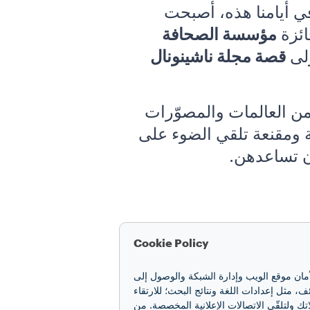
م. وفي أيامنا هذه، أصبحت
ائزة
مؤسسة الصحافة
قصة مجلة ناشينونال
ن العالمات والمصوّرات
 ومقنعة تلقي الضوء على
أن تساعدهن.
يمثّل “جيد للأرض” حفاوة الترحيب التي تحفّك عندما تجيل نظرك في تقويم لافاتزا لعام 2019. مشروع
Cookie Policy
ة قصص إيجابية وسلوكيات
أمان موقع الويب وإدارة الشبكة والوصول إلى
دا، وغوميز، وهولا. وهنا يأتي
مثل إعدادات اللغة ونتائج البحث؛ للارتقاء
تك ولتلقّي الاتصالات الإعلانية المخصصة. من