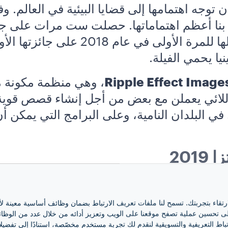
رت إيمي أن توجه اهتمامها إلى قضايا البيئية في العال
ان بنا أعظم اهتماماتها. حصلت ست مرات على ج
لأولى في عام 2018 على جائزتها الأولى
يا يحمي الفيلة.
Ripple Effect Image
، وهي منظمة مكونة م
اللائي يعملن مع بعض من أجل إنشاء قصص قوية
في البلدان النامية، وعلى البرامج التي يمكن 
201
لى حساسية لافاتزا
تجاه المشاكل البيئية
. سردي
ارتقاء بتجربتك. تسمح لنا ملفات تعريف الارتباط بضمان وظائف أساسية معينة ل
“فنانين طبيعيين”
: سايب، ومانترا، وميلو، وغيرا
 تحسين عملية تصفح موقعنا على الويب وتعزيز أدائه من خلال عدد من الوظائف، 
باط التعريفية والتسويقية لنقدم لك تجربة مستخدم مخصّصة، استنادًا إلى تفضيلا