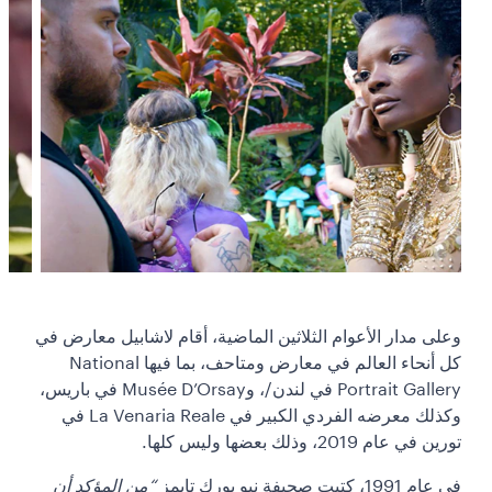
وعلى مدار الأعوام الثلاثين الماضية، أقام لاشابيل معارض في
كل أنحاء العالم في معارض ومتاحف، بما فيها National
Portrait Gallery في لندن/، وMusée D’Orsay في باريس،
وكذلك معرضه الفردي الكبير في La Venaria Reale في
تورين في عام 2019، وذلك بعضها وليس كلها.
في عام 1991، كتبت صحيفة نيو يورك تايمز
“من المؤكد أن