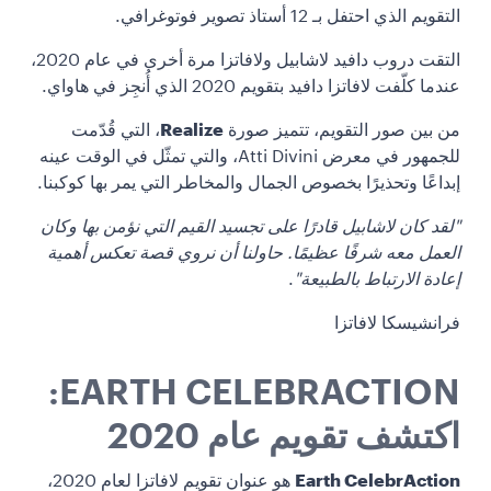
التقويم الذي احتفل بـ 12 أستاذ تصوير فوتوغرافي.
التقت دروب دافيد لاشابيل ولافاتزا مرة أخرى في عام 2020،
عندما كلّفت لافاتزا دافيد بتقويم 2020 الذي أُنجِز في هاواي.
من بين صور التقويم، تتميز صورة
Realize
، التي قُدّمت
للجمهور في معرض Atti Divini، والتي تمثّل في الوقت عينه
إبداعًا وتحذيرًا بخصوص الجمال والمخاطر التي يمر بها كوكبنا.
"لقد كان لاشابيل قادرًا على تجسيد القيم التي نؤمن بها وكان
العمل معه شرفًا عظيمًا. حاولنا أن نروي قصة تعكس أهمية
إعادة الارتباط بالطبيعة"
.
فرانشيسكا لافاتزا
EARTH CELEBRACTION:
اكتشف تقويم عام 2020
Earth CelebrAction
هو عنوان تقويم لافاتزا لعام 2020،