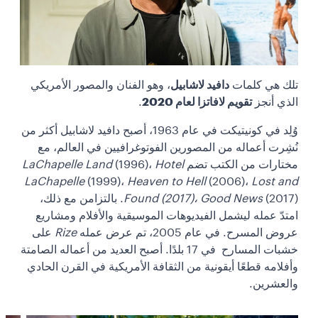
تلك هي كلمات
دافيد لاشابيل
، وهو الفنان والمصور الأمريكي
الذي أنجز
تقويم لافاتزا لعام 2020
.
وُلِد في كونيتيكت في عام 1963، أصبح دافيد لاشابيل أكثر من
نُشِرت أعماله من المصورين الفوتوغرافيين في العالم، مع
مختارات من الكتب تضم
Hotel
(1996)،
LaChapelle Land
LaChapelle
(1999)،
Heaven to Hell
(2006)،
Lost and
Good News
Found (2017)،
(2017). بالتزامن مع ذلك،
امتدّ عمله ليشمل الفيديوهات الموسيقية والأفلام ومشاريع
عروض المسرح. في عام 2005، تم عرض عمله
Rize
على
خشبات المسارح في 17 بلدًا. أصبح العديد من أعماله الصامتة
وأفلامه قطعًا أيقونية من الثقافة الأمريكية في القرن الحادي
والعشرين.