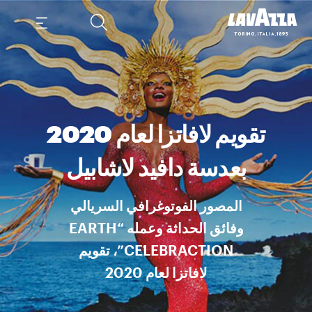
تقويم لافاتزا لعام 2020
بعدسة دافيد لاشابيل
المصور الفوتوغرافي السريالي
وفائق الحداثة وعمله “EARTH
CELEBRACTION”، تقويم
لافاتزا لعام 2020