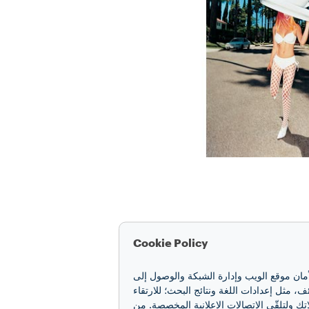
Cookie Policy
 هذا التغيير الجذري مع توقيع
أمان موقع الويب وإدارة الشبكة والوصول إلى
ل أعماله لا تخطئها الأعين
مثل إعدادات اللغة ونتائج البحث؛ للارتقاء
تك ولتلقّي الاتصالات الإعلانية المخصصة. من