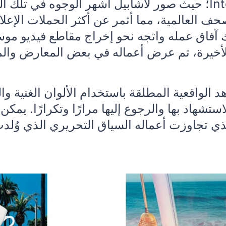
في مجلة Interview Magazine؛ حيث صور لاشابيل أشهر الوجو
 العالمية، مما أثمر عن أكثر الحملات الإعلاني
لك آفاق عمله واتجه نحو إخراج مقاطع فيديو 
الأخيرة، تم عرض أعماله في بعض المعارض وال
لواقعية المطلقة باستخدام الألوان الغنية والن
تشهاد بها والرجوع إليها مرارًا وتكرارًا. يمكن 
ذي تجاوزت أعماله السياق التحريري الذي وُلدت