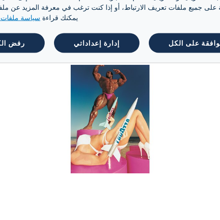
قة. تتم ترجمة الأسلوب السريالي الساخر والأل
ة على جميع ملفات تعريف الارتباط، أو إذا كنت ترغب في معرفة المزيد عن ملفات 
ة، وغالبًا ما تكون شديدة الزخرفة، أكسبته لقب
يمكنك قراءة
سياسة ملفات ت
وافقة على الكل
إدارة إعداداتي
رفض ال