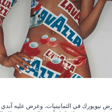
بواسطة فريق لافاتزا
3 دقائق
رض نيويورك في الثمانينيات. وعرض عليه آندي