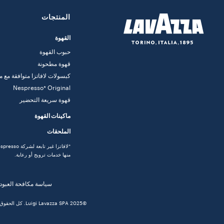
المنتجات
القهوة
حبوب القهوة
قهوة مطحونة
كبسولات لافاتزا متوافقة مع م
Nespresso* Original
قهوة سريعة التحضير
ماكينات القهوة
الملحقات
منها خدمات ترويج أو رعاية.
سياسة مكافحة العبودية
©2025 Luigi Lavazza SPA. كل الحقوق محفوظة - رقم تعريف الضريبة على القيمة المضافة 00470550013 - رقم السجل التجاري 257143 - أسهم رأس المال 25090000 يورو مدفوعة كلها