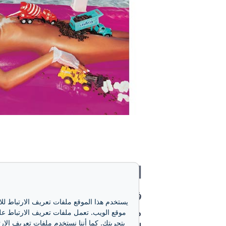
التقويم:
في عام 2002، تم 
يستخدم هذا الموقع ملفات تعريف الارتباط لل
مصور مشهور جدًا، معروف أيضً
موقع الويب. تعمل ملفات تعريف الارتباط على
بتجربتك. كما أننا نستخدم ملفات تعريف الارت