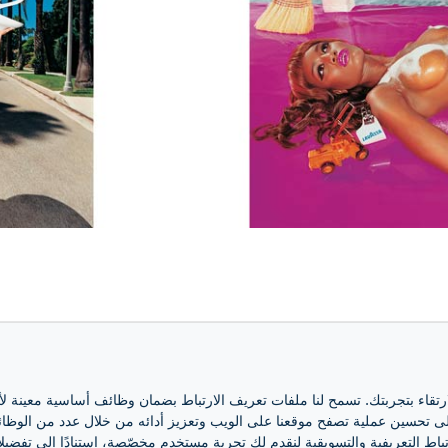
تقديم تقويم لافاتزا بالألوان لأول مرة في تاريخه. حدث
ارتقاء بتجربتك. تسمح لنا ملفات تعريف الارتباط بضمان وظائف أساسية معينة ل
ا باسم “ملك فن البوب المعاصر”: ديفيد لاشابي
 تحسين عملية تصفح موقعنا على الويب وتعزيز أدائه من خلال عدد من الوظائف، 
باط التعريفية والتسويقية لنقدم لك تجربة مستخدم مخصّصة، استنادًا إلى تفضيلا