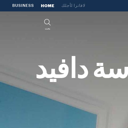
لافاتزا لأجلك
HOME
BUSINESS
بحث
م 2002 بعدسة دافيد