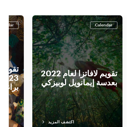
alendar
Calendar
تقويم لافاتزا لعام 2022
بعدسة إيمانويل لوبيزكي
براغر
اكتشف المزيد