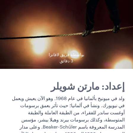
بواسطة فريق لافاتزا
3 دقائق
إعداد: مارتن شويلر
ولد في ميونيخ بألمانيا في عام 1968. وهو الآن يعيش ويعمل
في نيويورك. ونشأ في ألمانيا؛ حيث تأثر بعمق برسومات
أوغست ساندر للفقراء، من الطبقة العاملة والطبقة
المتوسطة، وكذلك برسومات بيرند وهيلا بيشر، مؤسس
المدرسة المعروفة باسم Beaker-Schüler. وعلى مدار