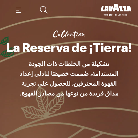
راء كل فنجان قصة استدامة تحتوي كل خلطة على حبوب قهوة من المجتمعات المشاركة في مشروعات المسؤولية الاجتماعية، والتي تروج لها وتديرها مؤسسة Lavazza. خلط
Collection
!La Reserva de ¡Tierra
تشكيلة من الخلطات ذات الجودة
المستدامة، صُممت خصيصًا لنادلي إعداد
القهوة المحترفين، للحصول على تجربة
مذاق فريدة من نوعها من مصادر القهوة.