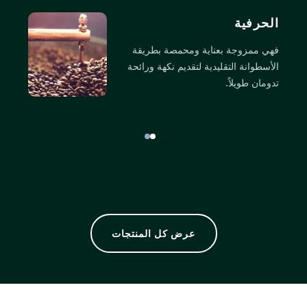
الحرفية
ا
فهي ممزوجة بعناية ومحمصة بطريقة
تع
الأسطوانة التقليدية لتقديم نكهة ورائحة
لت
تدومان طويلاً.
وا
عرض كل المنتجات