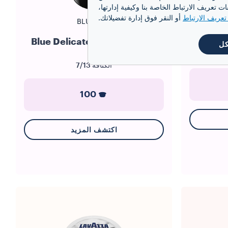
تعريف الارتباط الخاصة بنا وكيفية إدارتها،
عريف الارتباط
أو النقر فوق إدارة تفضيلاتك.
نظام BLUE
Espresso P
كبسولات Blue Delicato Lungo
كل
الكثافة
7/13
100
اكتشف المزيد