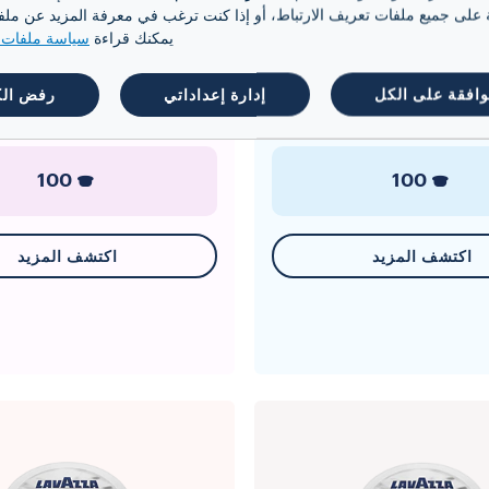
ة على جميع ملفات تعريف الارتباط، أو إذا كنت ترغب في معرفة المزيد عن ملفات 
يمكنك قراءة
سياسة ملفات ت
ESPRESSO POINT
ESPRESSO POINT
بسولات Espresso Point Crema
كبسولات oint Aroma
وافقة على الكل
إدارة إعداداتي
رفض ال
Club
& Aroma
100
100
اكتشف المزيد
اكتشف المزيد