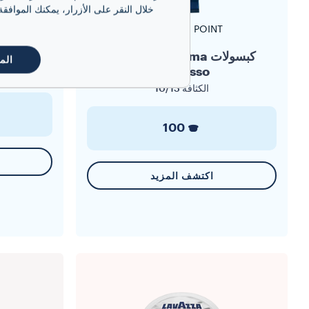
خلال النقر على الأزرار، يمكنك الموافق
ESPRESSO POINT
كبسولات Crema & Aroma
ك
الم
Espresso
الكثافة
10/13
100
اكتشف المزيد