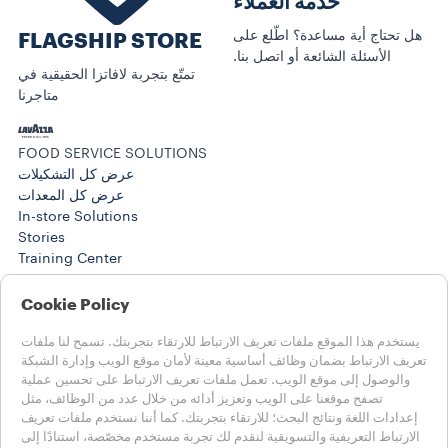
خدمة العملاء
هل تحتاج أية مساعدة؟ اطّلع على
FLAGSHIP STORE
الأسئلة الشائعة أو اتصل بنا.
تمتّع بتجربة لافاتزا الحقيقية في
متاجرنا
FOOD SERVICE SOLUTIONS
عرض كل التشكيلات
عرض كل المعدات
In-store Solutions
Stories
Training Center
@WORK SOLUTIONS
منتجات
Cookie Policy
@Work Stories
يستخدم هذا الموقع ملفات تعريف الارتباط للارتقاء بتجربتك. تسمح لنا ملفات
المساعدة
تعريف الارتباط بضمان وظائف أساسية معينة لأمان موقع الويب وإدارة الشبكة
الأسئلة الشائعة
والوصول إلى موقع الويب. تعمل ملفات تعريف الارتباط على تحسين عملية
اتصل بنا
تصفح موقعنا على الويب وتعزيز أدائه من خلال عدد من الوظائف، مثل
إعدادات اللغة ونتائج البحث؛ للارتقاء بتجربتك. كما أننا نستخدم ملفات تعريف
اختر بلدك
الارتباط التعريفية والتسويقية لنقدم لك تجربة مستخدم مخصّصة، استنادًا إلى