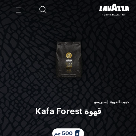
العا
مشت
حبوب القهوة | إسبريسو
قهوة Kafa Forest
500 جم