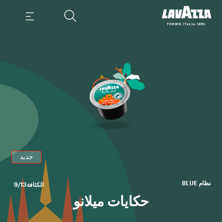
ن
ال
جديد
نظام BLUE
الكثافة
9/13
حكايات ميلانو