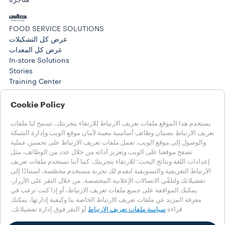
متاجرنا
FOOD SERVICE SOLUTIONS
عرض كل التشكيلات
عرض كل المعدات
In-store Solutions
Stories
Training Center
@WORK SOLUTIONS
منتجات
Cookie Policy
@Work Stories
يستخدم هذا الموقع ملفات تعريف الارتباط للارتقاء بتجربتك. تسمح لنا ملفات
المساعدة
تعريف الارتباط بضمان وظائف أساسية معينة لأمان موقع الويب وإدارة الشبكة
الأسئلة الشائعة
والوصول إلى موقع الويب. تعمل ملفات تعريف الارتباط على تحسين عملية
اتصل بنا
تصفح موقعنا على الويب وتعزيز أدائه من خلال عدد من الوظائف، مثل
إعدادات اللغة ونتائج البحث؛ للارتقاء بتجربتك. كما أننا نستخدم ملفات تعريف
اختر بلدك
الارتباط التعريفية والتسويقية لنقدم لك تجربة مستخدم مخصّصة، استنادًا إلى
MENA - عربي
تفضيلاتك ولتلقّي الاتصالات الإعلانية المخصصة. من خلال النقر على الأزرار،
MENA - عربي
يمكنك الموافقة على جميع ملفات تعريف الارتباط، أو إذا كنت ترغب في
MENA - english
معرفة المزيد عن ملفات تعريف الارتباط الخاصة بنا وكيفية إدارتها، يمكنك
قراءة
سياسة ملفات تعريف الارتباط
أو النقر فوق إدارة تفضيلاتك.
بلدان أخرى
سياسة الخصوصية